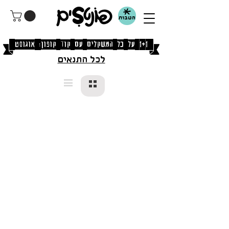
הטבות
[1+1 על כל המשקלים עם קוד קופון: אוגוסט]
לכל התנאים
§
±