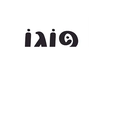
₪
לרישיון משולב: דסקטופ + WEB לאתר אחד
לפירוט על תנאי הרישיון