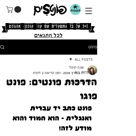
הטבות
[1+1 על כל המשקלים עם קוד קופון: אוגוסט]
לכל התנאים
פוסט
All Posts
שנה קופל
All Posts
17 במרץ 2024
זמן קריאה 2 דקות
הדרכות פונטים: פונט
הדרכות פונטים
פוגו
פונט כתב יד עברית 
ואנגלית - הוא חמוד והוא 
מודע לזה!