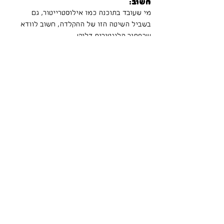
חשוב: 
מי שעובד בתוכנה כמו אילוסטרייטור, גם 
בשביל השיטה הזו של ההקלדה, חשוב לוודא 
שכפתור הליגטורות דלוק! 
*כן!
 הציורים האלה גם יעבדו ב-Canva! בהורדה 
לאחר רכישת הפונט, כלול קובץ שמסומן 
for 
CANVA
 ומיועד להעלאה שם.
פוגו במבצע השקה לזמן מוגבל: 30% הנחה עד 24.3.24
ללא צורך בקוד קופון - ההנחה אוטומטית בסל 
הקניות.
ניתן לרכוש את פונט פוגו כאן
: