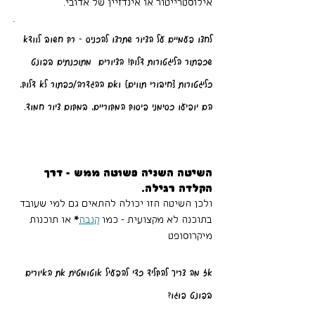
אילוסטרייטור או אינדזיין של אדובי. 
.
לחצו פעמיים על הציור שתרצו להכניס - רק חשוב לוודא 
שכפתור הליגטורות דלוק! הציורים  מתוכנתים בפונט 
כליגטורות {חיבורי תווים} ואם ההגדרה/כפתור לא דלוק, 
הם יופיעו כסימני פיסוק המקוריים, במקום ציור חמוד. 
השיטה השניה פשוטה ממש - דרך 
הקלדה רגילה.
ולכן השיטה הזו יכולה להתאים גם למי שעובד 
בתוכנה לא מקצועית - כמו 
קנבה
*
 או תוכנות 
מיקרוסופט
אז מה צריך להקליד כדי להפעיל אוטומטית את האיורים 
בפונט פוגו?