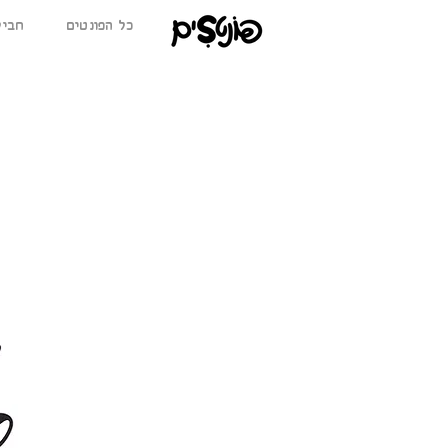
כל הפונטים
BETA חב