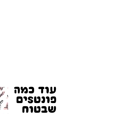
עוד כמה
פונטSים
שבטוח