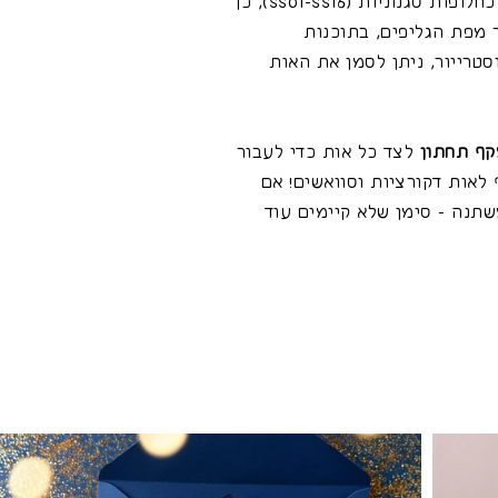
האותיות הדקורטיביות קיימות כחלופות סגנוניות (ss01-ss16), כך
 מפת הגליפים, בתוכנות
סטרייור, ניתן לסמן את האות
קף תחתון
לצד כל אות כדי לעבור
 לאות דקורציות וסוואשים! אם
תנה - סימן שלא קיימים עוד