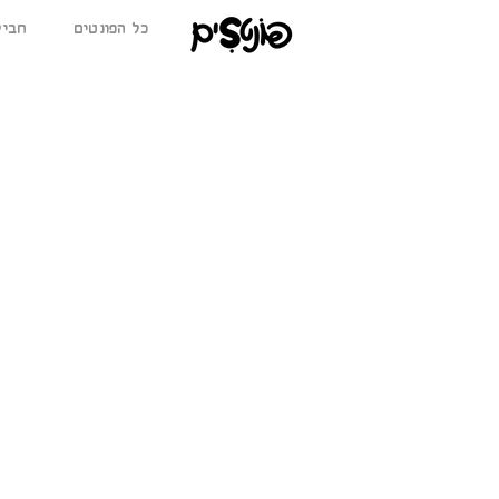
כל הפונטים
BETA חב