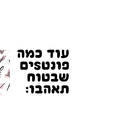
עוד כמה
פונטSים
שבטוח
תאהבו: