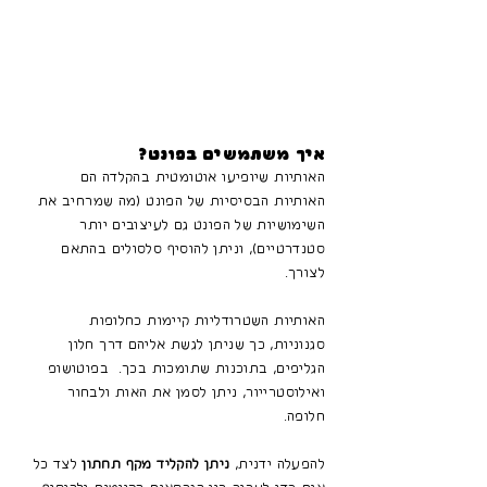
איך משתמשים בפונט?
האותיות שיופיעו אוטומטית בהקלדה הם
האותיות הבסיסיות של הפונט (מה שמרחיב את
השימושיות של הפונט גם לעיצובים יותר
סטנדרטיים), וניתן להוסיף סלסולים בהתאם
לצורך.
האותיות השטרודליות קיימות כחלופות
סגנוניות, כך שניתן לגשת אליהם דרך חלון
הגליפים, בתוכנות שתומכות בכך. בפוטושופ
ואילוסטרייור, ניתן לסמן את האות ולבחור
חלופה.
להפעלה ידנית,
ניתן להקליד מקף תחתון
לצד כל