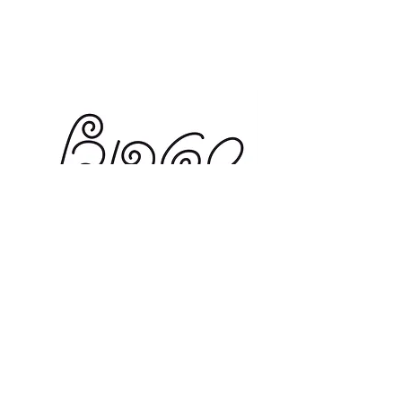
₪
לרישיון משולב: דסקטופ + WEB לאתר אחד
לפירוט על תנאי הרישיון