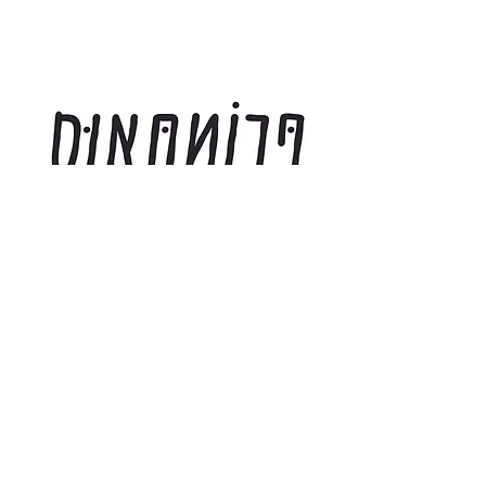
₪
לרישיון משולב: דסקטופ + WEB לאתר אחד
לפירוט על תנאי הרישיון