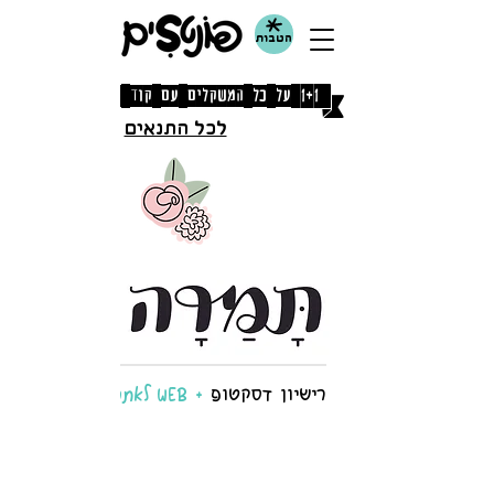
הטבות
[1+1 על כל המשקלים עם קוד קופון: אוגוסט]
לכל התנאים
רישיון דסקטופ
+ WEB לאתר אחד!