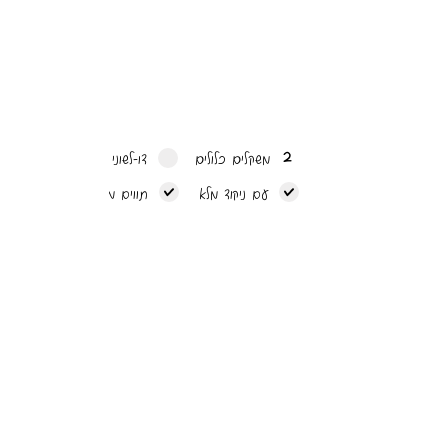
2
משקלים כלולים
דו-לשוני (אנגלית)
עם ניקוד מלא
תווים מיוחדים