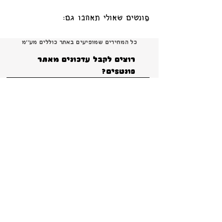
פונטים שאולי תאהבו גם:
כל המחירים שמופיעים באתר כוללים מע׳׳מ
רוצים לקבל עדכונים מאתר 
פונטSים?
הרשמה
ברור שאני רוצה להרשם ולקבל עדכונים והטבות 
ומבצעים!
*
צור קשר
פירוט על תנאי הרישיון
תנאי שימוש באתר ומדיניות פרטיות
קטלוג 2024 להורדה
Copyright 2026 Shana Koppel