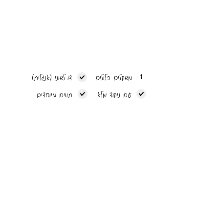
1
משקלים כלולים
דו-לשוני (אנגלית)
עם ניקוד מלא
תווים מיוחדים