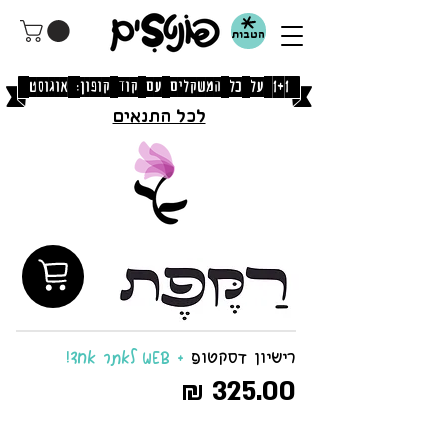
הטבות
[1+1 על כל המשקלים עם קוד קופון: אוגוסט]
לכל התנאים
רישיון דסקטופ
+ WEB לאתר אחד!
325.00 ₪