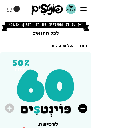
הטבות
[1+1 על כל המשקלים עם קוד קופון: אוגוסט]
לכל התנאים
חזרה לכל החבילות
50%
הנחה
יותר פוינטS
פחות פוינטSים
לרכישת