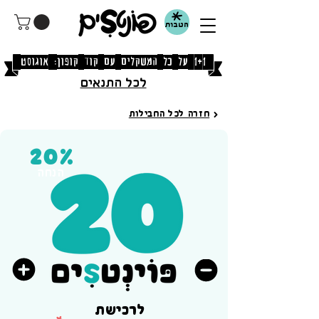
הטבות
[1+1 על כל המשקלים עם קוד קופון: אוגוסט]
לכל התנאים
חזרה לכל החבילות
20%
הנחה
יותר פוינטS
פחות פוינטSים
לרכישת