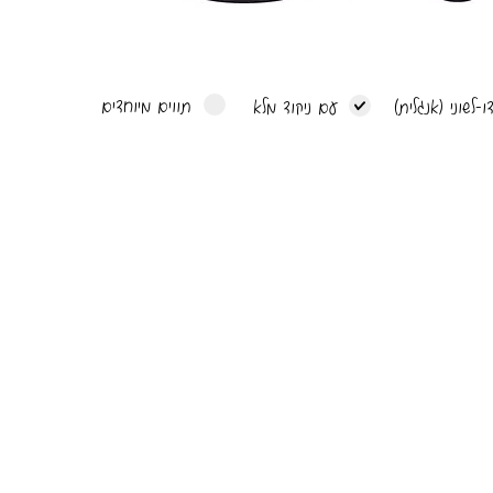
תווים מיוחדים
ו-לשוני (אנגלית)
עם ניקוד מלא