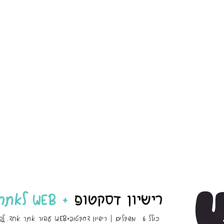
רישיון דסקטופ
+ WEB לאתר אחד!
6
כולל משקלים | רישיון דסקטופ+WEB עבור אתר אחד
.
לפ