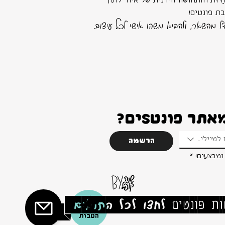
יוּת והתחושה הידנית של איור לתוך
ת פונטים!
ל מהשאר, ולהביא משהו אישי לכל עיצוב.
ר פונטSים?
למיילים
הרשמה
ומבצעים!
*
ת פונטים
לחצו לכל התנאים
]
הטבות