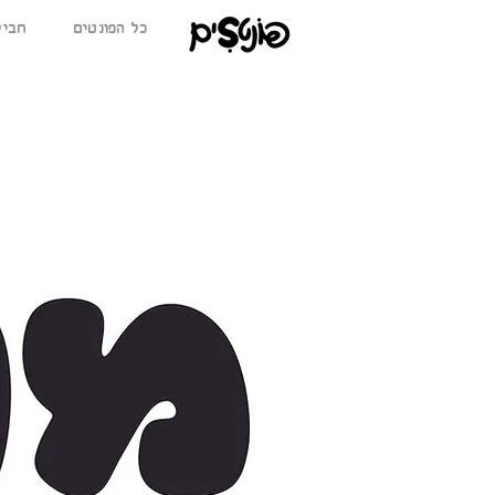
כל הפונטים
BETA חב