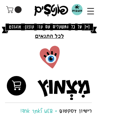
הטבות
[1+1 על כל המשקלים עם קוד קופון: אוגוסט]
לכל התנאים
רישיון דסקטופ
+ WEB לאתר אחד!