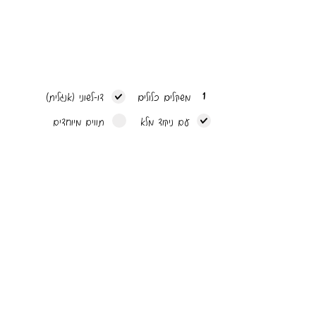
1
משקלים כלולים
דו-לשוני (אנגלית)
עם ניקוד מלא
תווים מיוחדים