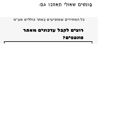
פונטים שאולי תאהבו גם:
כל המחירים שמופיעים באתר כוללים מע׳׳מ
רוצים לקבל עדכונים מאתר 
פונטSים?
הרשמה
ברור שאני רוצה להרשם ולקבל עדכונים והטבות 
ומבצעים!
*
צור קשר
פירוט על תנאי הרישיון
תנאי שימוש באתר ומדיניות פרטיות
קטלוג 2024 להורדה
Copyright 2026 Shana Koppel