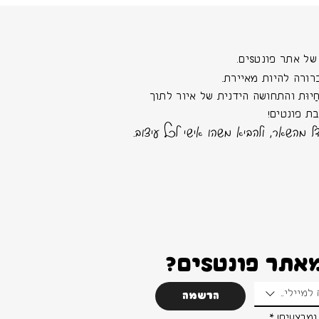
 אתר פונטSים.
רורה להיות מאיירת.
יוּת והתחושה הידנית של איור לתוך
ת פונטים!
ל מהשאר, ולהביא משהו אישי לכל עיצוב.
ר פונטSים?
למיילים
הרשמה
ומבצעים!
*