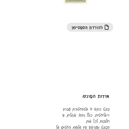
להורדת הספסימן
אודות הפונט:
פונט כתב יד בטקסטורת עפרון
ריאליסטית. כולל ניקוד, אנגלית, ו3
חלופות לכל אות.
הפונט מערבב בין שלושת הסטים של