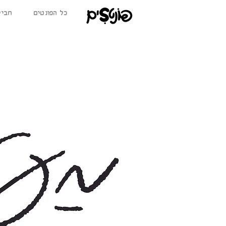
כל הפונטים
BETA חב