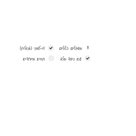
1
משקלים כלולים
דו-לשוני (אנגלית)
עם ניקוד מלא
תווים מיוחדים