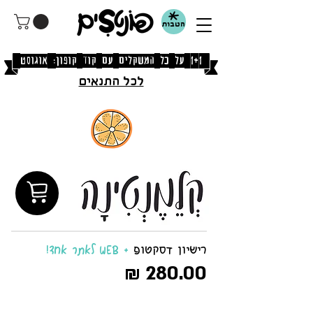
הטבות
[1+1 על כל המשקלים עם קוד קופון: אוגוסט]
לכל התנאים
רישיון דסקטופ
+ WEB לאתר אחד!
280.00 ₪