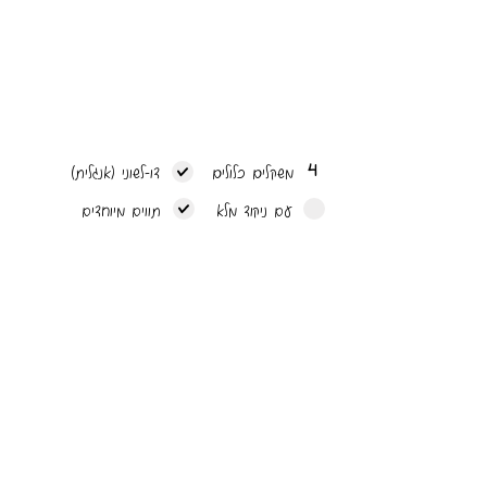
4
משקלים כלולים
דו-לשוני (אנגלית)
עם ניקוד מלא
תווים מיוחדים