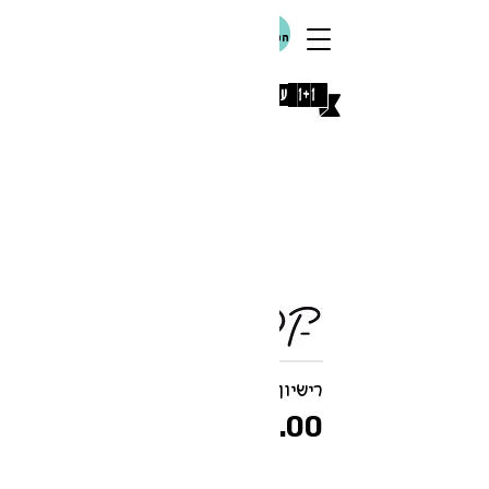
הטבות
[1+1 על כל המשקלים עם קוד קופון: אוגוסט]
לכל התנאים
רישיון דסקטופ
+ WEB לאתר אחד!
325.00 ₪