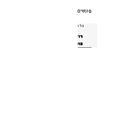
פונטים שאולי תאהבו גם:
כל המחירים שמופיעים באתר כוללים מע׳׳מ
רוצים לקבל עדכונים מאתר 
פונטSים?
הרשמה
ברור שאני רוצה להרשם ולקבל עדכונים והטבות 
ומבצעים!
*
צור קשר
פירוט על תנאי הרישיון
תנאי שימוש באתר ומדיניות פרטיות
קטלוג 2024 להורדה
Copyright 2026 Shana Koppel