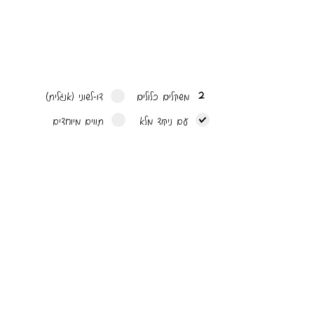
2
משקלים כלולים
דו-לשוני (אנגלית)
עם ניקוד מלא
תווים מיוחדים