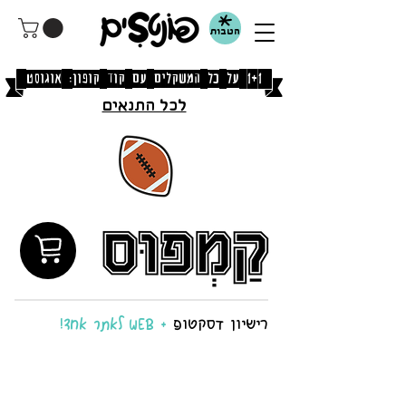
הטבות
[1+1 על כל המשקלים עם קוד קופון: אוגוסט]
לכל התנאים
רישיון דסקטופ
+ WEB לאתר אחד!