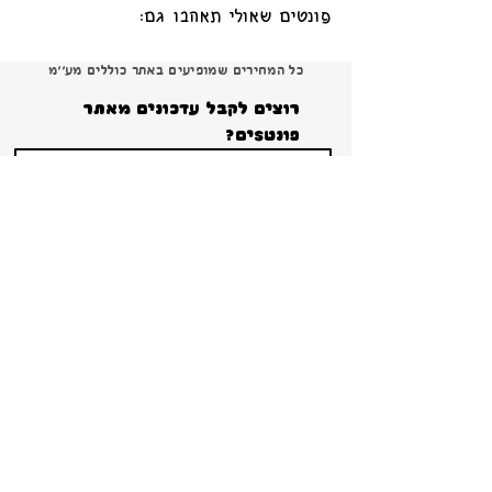
פונטים שאולי תאהבו גם:
כל המחירים שמופיעים באתר כוללים מע׳׳מ
רוצים לקבל עדכונים מאתר 
פונטSים?
הרשמה
ברור שאני רוצה להרשם ולקבל עדכונים והטבות 
ומבצעים!
*
צור קשר
פירוט על תנאי הרישיון
תנאי שימוש באתר ומדיניות פרטיות
קטלוג 2024 להורדה
Copyright 2026 Shana Koppel