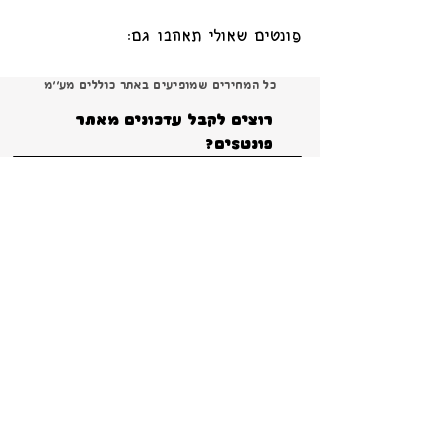
פונטים שאולי תאהבו גם:
כל המחירים שמופיעים באתר כוללים מע׳׳מ
רוצים לקבל עדכונים מאתר 
פונטSים?
הרשמה
ברור שאני רוצה להרשם ולקבל עדכונים והטבות 
ומבצעים!
*
צור קשר
פירוט על תנאי הרישיון
תנאי שימוש באתר ומדיניות פרטיות
קטלוג 2024 להורדה
Copyright 2026 Shana Koppel