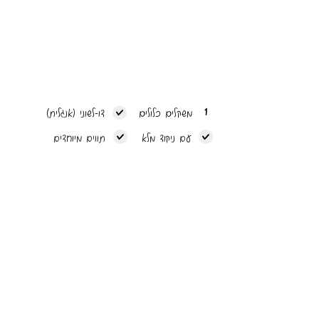
1
משקלים כלולים
דו-לשוני (אנגלית)
עם ניקוד מלא
תווים מיוחדים