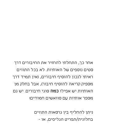
אחר כך, התחלתי להחזיר את החיבורים דרך 
סטים נוספים של האותיות. לא בכל התווים 
ראיתי לנכון להוסיף חיבורים, (אין תמיד דרך 
מספיק קריאה להוסיף חיבור), אבל בחלק מן 
האותיות יש אפילו 
כמה
 סוגי חיבורים. יש גם 
מספר אותיות עם סוואשים חמודים!
ניתן להחליף בין גרסאות התווים 
בחלונית/תפריט הגליפים, או -
וזה עובד בכל התוכנות! כן, גם ישירות ב-CANVA 
ובמיקרוסופט וורד
 - ניתן להקליד מקף תחתון (_ 