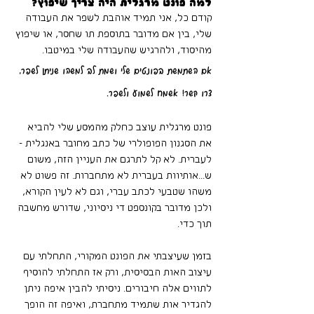
למה פונט מרגלית היה צריך שיפוץ? 
קודם כל, אני תמיד אוהבת לשפר את העבודה 
שלי, בין אם מדובר בתוספת תו שחסר, או שיפוץ 
מהיסוד, ולהרגיש שהעבודה שלי במיטבו.
אם השתמשת בפונטים שלי ושמת לב למשהו שניתן לשפר, 
צרו קשר! אשמח לשמוע ולשפר.
פונט מרגלית עוצב כחלק מהמסע שלי להביא 
את הסגנון הפופולרי של כתב מחובר באנגלית - 
לעברית. לא קל לתרגם את העניין הזה, משום 
ש...אותיוות בעברית לא מתחברות. זה פשוט לא 
משהו שטבעי לכתב עברי, וגם לא לעין הקורא, 
ולכן מדובר בקונספט די ניסיוני, שדורש מחשבה 
תוך כדי. 
בזמן שעיצבתי את הפונט המקורי, התחלתי עם 
עיצוב האות הבסיסית, ורק אז התחלתי להוסיף 
לתווים אלה חיבורים. ניסיתי להבין איפה ניתן 
להגדיר אות שתמיד מתחברת, ואיפה זה הופך 