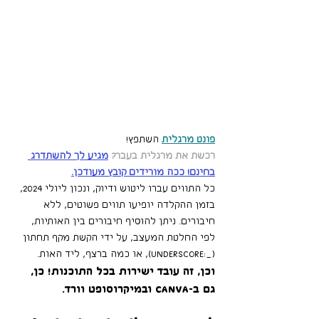
פונט מרגלית
 השתפץ! 
רכשת את מרגלית בעבר?
מגיע לך להשתדרג 
בחינם!
 ככה מורידים קובץ מעודכן.
כל התווים עברו ליטוש ודיוק, ונכון ליולי 2024, 
בזמן ההקלדה יופיעו תווים פשוטים, ללא 
חיבורים. ניתן להוסיף חיבורים בין האותיות, 
לפי החלטת המעצב, על ידי הקשת מקף תחתון 
(_:underscore), או כמה ברצף, ליד האות.
וכן, זה עובד ישירות בכל התוכנות! כן, 
גם ב-CANVA ובמיקרוסופט וורד. 