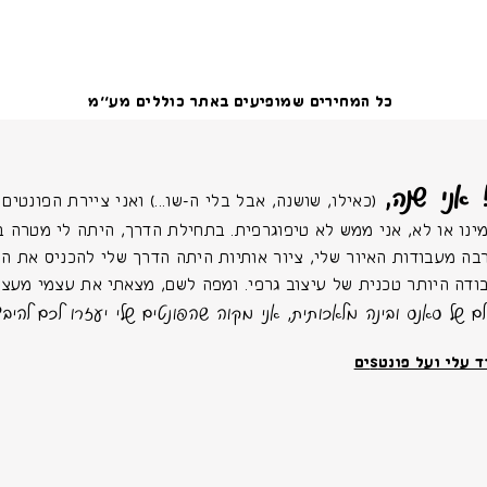
כל המחירים שמופיעים באתר כוללים מע׳׳מ
 אני שנה,
(כאילו, שושנה, אבל בלי ה-שו...) ואני ציירת הפונטים של
ינו או לא, אני ממש לא טיפוגרפית. בתחילת הדרך, היתה לי מטרה ב
בה מעבודות האיור שלי, ציור אותיות היתה הדרך שלי להכניס את החַ
ודה היותר טכנית של עיצוב גרפי. ומפה לשם, מצאתי את עצמי מעצב
לם של סאנס ובינה מלאכותית, אני מקוה שהפונטים שלי יעזרו לכם להיבד
 עלי ועל פונטSים