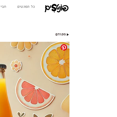
כל הפונטים
BETA חב
הקודם