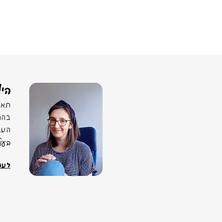
הי!
תאמ
בהר
העב
בעו
לעוד