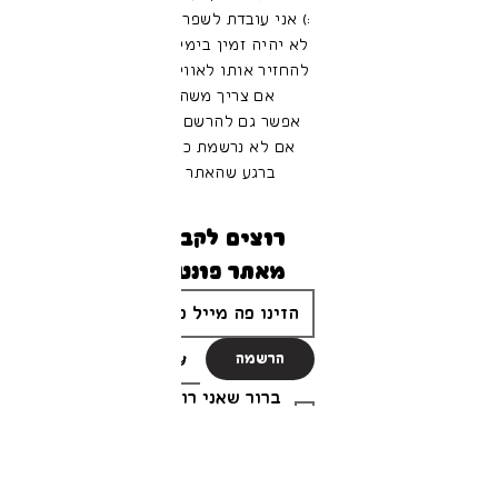
:) אני עובדת לשפר את האתר ולכן הוא
לא יהיה זמין בימים הקרובים - מקווה
להחזיר אותו לאוויר ממש בקרוב! אבל
אם צריך משהו -
דברו איתי!
אפשר גם להרשם לרשימת התפוצה,
אם לא נרשמת כבר, כדי להתעדכן
ברגע שהאתר המחודש מוכן.
רוצים לקבל עדכונים 
מאתר פונטSים?
הרשמה
ברור שאני רוצה להרשם ולקבל 
עדכונים והטבות ומבצעים!
*